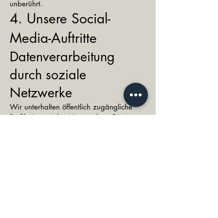
unberührt.
4. Unsere Social-
Media-Auftritte
Datenverarbeitung
durch soziale
Netzwerke
Wir unterhalten öffentlich zugängliche
Profile in sozialen Netzwerken. Die im
Einzelnen von uns genutzten sozialen
Netzwerke finden Sie weiter unten.
Soziale Netzwerke wie Facebook,
Google+ etc. können Ihr Nutzerverhalten
in der Regel umfassend analysieren, wenn
Sie deren Webseite oder eine Webseite
mit integrierten Social-Media-Inhalten (z.
B. Like-Buttons oder Werbebannern)
besuchen. Durch den Besuch unserer